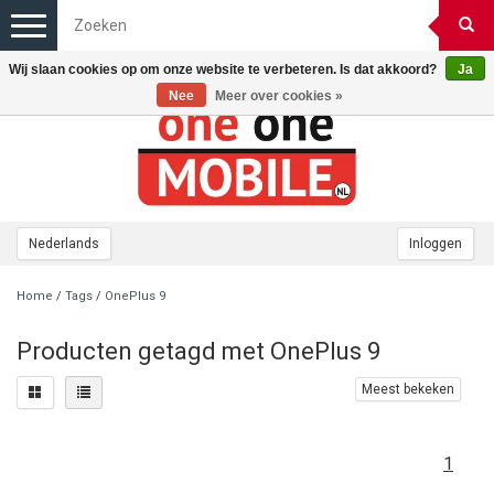
Toggle
navigation
Wij slaan cookies op om onze website te verbeteren. Is dat akkoord?
Ja
Nee
Meer over cookies »
Nederlands
Inloggen
Home
/
Tags
/
OnePlus 9
Producten getagd met OnePlus 9
Meest bekeken
1