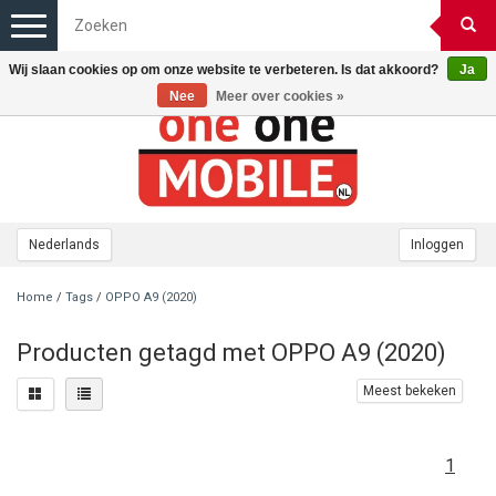
Toggle
navigation
Wij slaan cookies op om onze website te verbeteren. Is dat akkoord?
Ja
Nee
Meer over cookies »
Nederlands
Inloggen
Home
/
Tags
/
OPPO A9 (2020)
Producten getagd met OPPO A9 (2020)
Meest bekeken
1