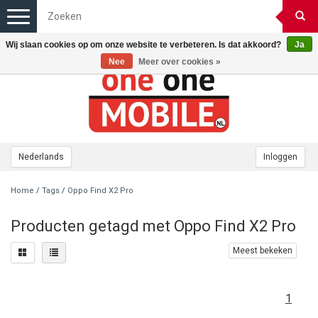
Toggle
navigation
Wij slaan cookies op om onze website te verbeteren. Is dat akkoord?
Ja
Nee
Meer over cookies »
Nederlands
Inloggen
Home
/
Tags
/
Oppo Find X2 Pro
Producten getagd met Oppo Find X2 Pro
Meest bekeken
1