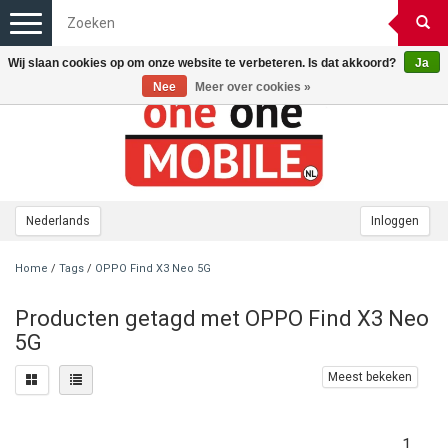
Toggle
navigation
Wij slaan cookies op om onze website te verbeteren. Is dat akkoord?
Ja
Nee
Meer over cookies »
Nederlands
Inloggen
Home
/
Tags
/
OPPO Find X3 Neo 5G
Producten getagd met OPPO Find X3 Neo
5G
Meest bekeken
1