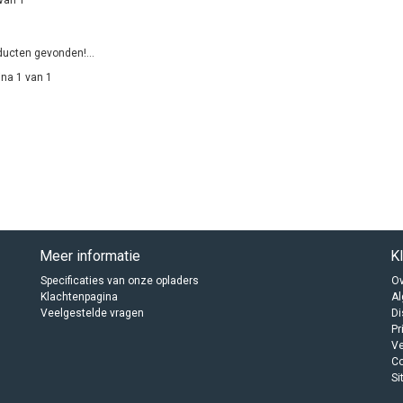
ucten gevonden!...
na 1 van 1
Meer informatie
K
Specificaties van onze opladers
Ov
Klachtenpagina
A
Veelgestelde vragen
Di
Pr
Ve
C
Si