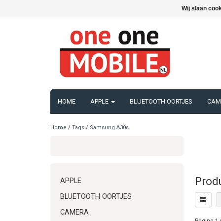
Wij slaan coo
HOME
APPLE
BLUETOOTH OORTJES
CAM
Home
/
Tags
/
Samsung A30s
Prod
APPLE
BLUETOOTH OORTJES
CAMERA
Pagina 1 