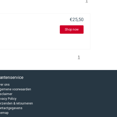
1
€25,50
Shop now
1
lantenservice
er ons
lgemene voorwaarden
sclaimer
ivacy Policy
rzenden & retourneren
ontactgegevens
temap