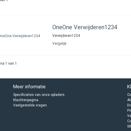
OneOne
Verwijderen1234
Verwijderen1234
Vergelijk
na 1 van 1
Meer informatie
K
Specificaties van onze opladers
Ov
Klachtenpagina
A
Veelgestelde vragen
Di
Pr
Ve
C
Si