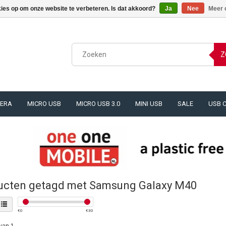
kies op om onze website te verbeteren. Is dat akkoord?
Ja
Nee
Meer 
Z
ERA
MICRO USB
MICRO USB 3.0
MINI USB
SALE
USB 
ucten getagd met Samsung Galaxy M40
€
0
€
30
van 1