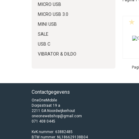
MICRO USB
MICRO USB 3.0
MINI USB
SALE
USB C
VIBRATOR & DILDO
Pagi
Contactgegevens
OneOneMobile
Dorpsstraat 19 a
2211 GA Noordwijkerhout
oneonewebshop@gmail.com
071 408 0445
KvK nummer: 63882485
BTW nummer: NL186629138B04