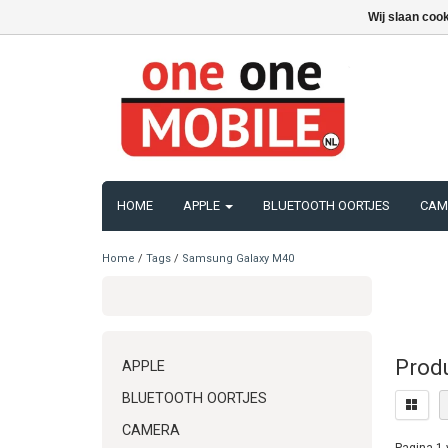
Wij slaan coo
HOME
APPLE
BLUETOOTH OORTJES
CAM
Home
/
Tags
/
Samsung Galaxy M40
Prod
APPLE
BLUETOOTH OORTJES
CAMERA
Pagina 1 