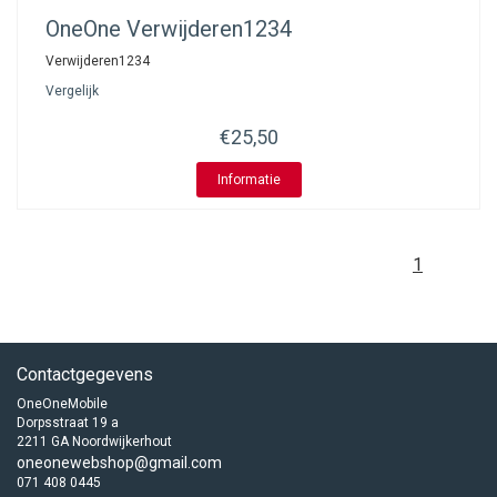
OneOne
Verwijderen1234
Verwijderen1234
Vergelijk
€25,50
Informatie
1
Contactgegevens
OneOneMobile
Dorpsstraat 19 a
2211 GA Noordwijkerhout
oneonewebshop@gmail.com
071 408 0445