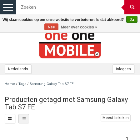
Toggle
navigation
Wij slaan cookies op om onze website te verbeteren. Is dat akkoord?
Ja
Nee
Meer over cookies »
Nederlands
Inloggen
Home
/
Tags
/
Samsung Galaxy Tab S7 FE
Producten getagd met Samsung Galaxy
Tab S7 FE
Meest bekeken
1