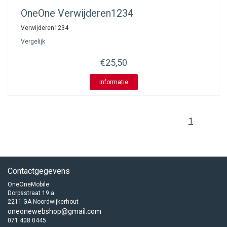
OneOne
Verwijderen1234
Verwijderen1234
Vergelijk
€25,50
Informatie
1
Contactgegevens
OneOneMobile
Dorpsstraat 19 a
2211 GA Noordwijkerhout
oneonewebshop@gmail.com
071 408 0445