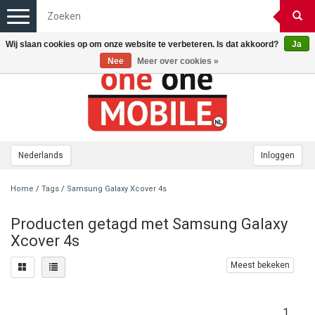
Toggle
navigation
Wij slaan cookies op om onze website te verbeteren. Is dat akkoord?
Ja
Nee
Meer over cookies »
Nederlands
Inloggen
Home
/
Tags
/
Samsung Galaxy Xcover 4s
Producten getagd met Samsung Galaxy
Xcover 4s
Meest bekeken
1