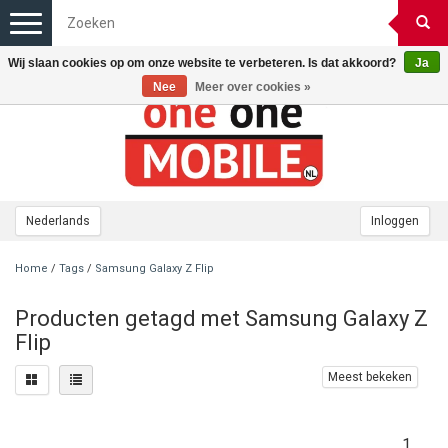
Toggle
navigation
Wij slaan cookies op om onze website te verbeteren. Is dat akkoord?
Ja
Nee
Meer over cookies »
Nederlands
Inloggen
Home
/
Tags
/
Samsung Galaxy Z Flip
Producten getagd met Samsung Galaxy Z
Flip
Meest bekeken
1