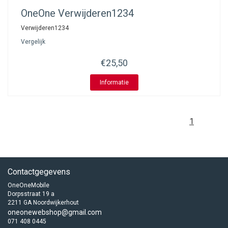
OneOne
Verwijderen1234
Verwijderen1234
Vergelijk
€25,50
Informatie
1
Contactgegevens
OneOneMobile
Dorpsstraat 19 a
2211 GA Noordwijkerhout
oneonewebshop@gmail.com
071 408 0445