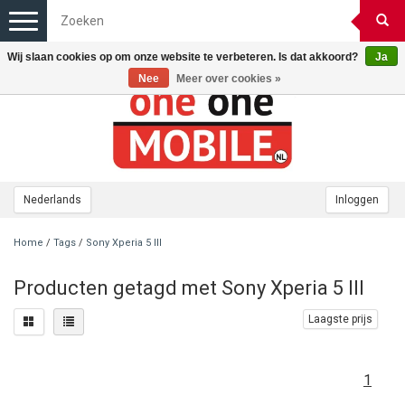
Toggle
navigation
Wij slaan cookies op om onze website te verbeteren. Is dat akkoord?
Ja
Nee
Meer over cookies »
Nederlands
Inloggen
Home
/
Tags
/
Sony Xperia 5 III
Producten getagd met Sony Xperia 5 III
Laagste prijs
1