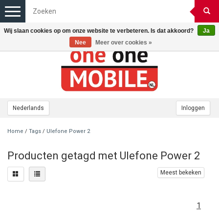
Toggle
navigation
Wij slaan cookies op om onze website te verbeteren. Is dat akkoord?
Ja
Nee
Meer over cookies »
Nederlands
Inloggen
Home
/
Tags
/
Ulefone Power 2
Producten getagd met Ulefone Power 2
Meest bekeken
1