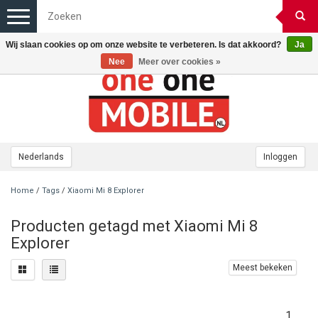
Toggle
navigation
Wij slaan cookies op om onze website te verbeteren. Is dat akkoord?
Ja
Nee
Meer over cookies »
Nederlands
Inloggen
Home
/
Tags
/
Xiaomi Mi 8 Explorer
Producten getagd met Xiaomi Mi 8
Explorer
Meest bekeken
1