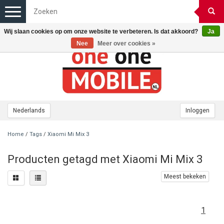
Toggle
navigation
Wij slaan cookies op om onze website te verbeteren. Is dat akkoord?
Ja
Nee
Meer over cookies »
Nederlands
Inloggen
Home
/
Tags
/
Xiaomi Mi Mix 3
Producten getagd met Xiaomi Mi Mix 3
Meest bekeken
1