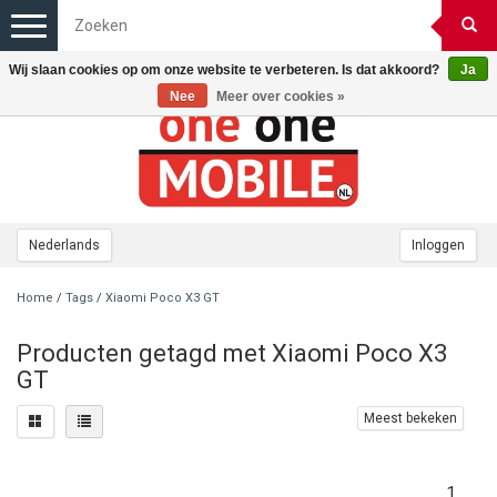
Toggle
navigation
Wij slaan cookies op om onze website te verbeteren. Is dat akkoord?
Ja
Nee
Meer over cookies »
Nederlands
Inloggen
Home
/
Tags
/
Xiaomi Poco X3 GT
Producten getagd met Xiaomi Poco X3
GT
Meest bekeken
1