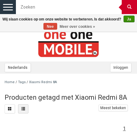
Toggle
navigation
Wij slaan cookies op om onze website te verbeteren. Is dat akkoord?
Ja
Nee
Meer over cookies »
Nederlands
Inloggen
Home
/
Tags
/
Xiaomi Redmi 8A
Producten getagd met Xiaomi Redmi 8A
Meest bekeken
1