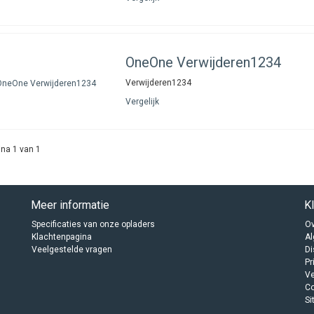
OneOne
Verwijderen1234
Verwijderen1234
Vergelijk
na 1 van 1
Meer informatie
K
Specificaties van onze opladers
Ov
Klachtenpagina
A
Veelgestelde vragen
Di
Pr
Ve
C
Si