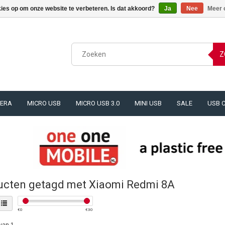
kies op om onze website te verbeteren. Is dat akkoord?
Ja
Nee
Meer 
Z
ERA
MICRO USB
MICRO USB 3.0
MINI USB
SALE
USB 
ucten getagd met Xiaomi Redmi 8A
€
0
€
30
van 1