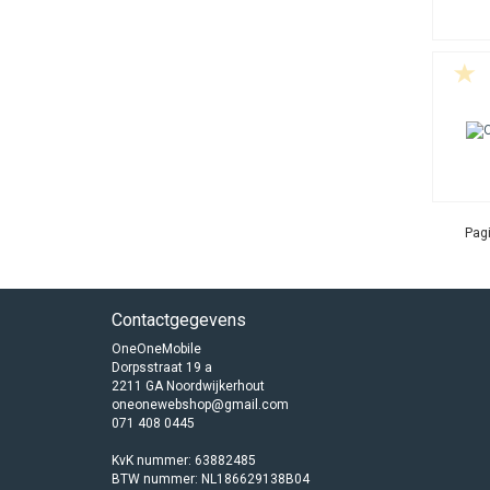
Pagi
Contactgegevens
OneOneMobile
Dorpsstraat 19 a
2211 GA Noordwijkerhout
oneonewebshop@gmail.com
071 408 0445
KvK nummer: 63882485
BTW nummer: NL186629138B04