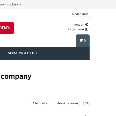
over cookies »
Nederlands
Inloggen
OEKEN
Registreren
0
C
VIBRATOR & DILDO
Alle merken
Meest bekeken
24