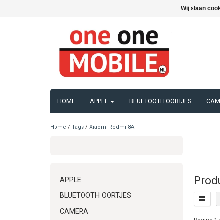
Wij slaan coo
HOME
APPLE
BLUETOOTH OORTJES
CAM
Home
/
Tags
/
Xiaomi Redmi 8A
Prod
APPLE
BLUETOOTH OORTJES
CAMERA
Pagina 1 