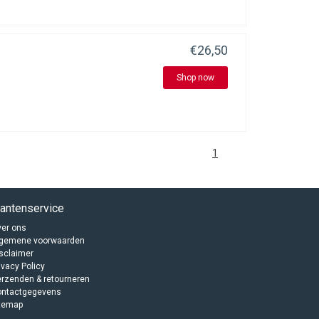
€26,50
Shop now
1
lantenservice
er ons
lgemene voorwaarden
sclaimer
ivacy Policy
rzenden & retourneren
ontactgegevens
temap