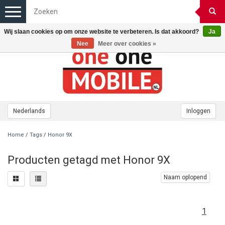
Toggle
navigation
Wij slaan cookies op om onze website te verbeteren. Is dat akkoord?
Ja
Nee
Meer over cookies »
Nederlands
Inloggen
Home
/
Tags
/
Honor 9X
Producten getagd met Honor 9X
Naam oplopend
1