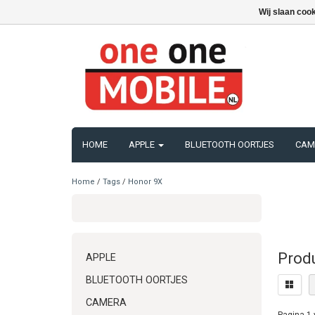
Wij slaan coo
HOME
APPLE
BLUETOOTH OORTJES
CAM
Home
/
Tags
/
Honor 9X
Prod
APPLE
BLUETOOTH OORTJES
CAMERA
Pagina 1 