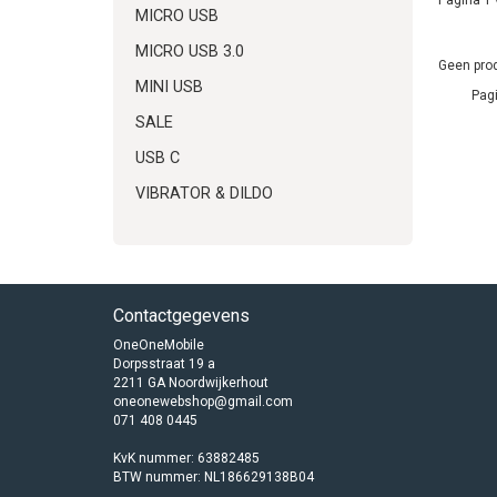
MICRO USB
MICRO USB 3.0
Geen prod
MINI USB
Pagi
SALE
USB C
VIBRATOR & DILDO
Contactgegevens
OneOneMobile
Dorpsstraat 19 a
2211 GA Noordwijkerhout
oneonewebshop@gmail.com
071 408 0445
KvK nummer: 63882485
BTW nummer: NL186629138B04