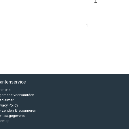
1
1
lantenservice
er ons
lgemene voorwaarden
sclaimer
ivacy Policy
rzenden & retourneren
ontactgegevens
temap