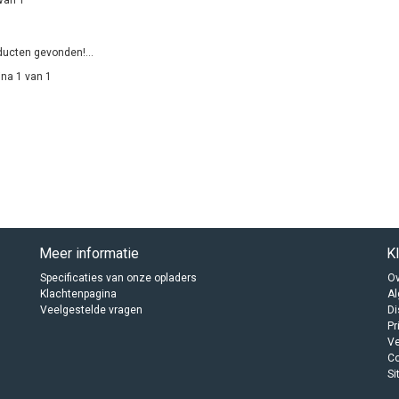
ucten gevonden!...
na 1 van 1
Meer informatie
K
Specificaties van onze opladers
Ov
Klachtenpagina
A
Veelgestelde vragen
Di
Pr
Ve
C
Si