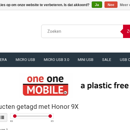
kies op om onze website te verbeteren. Is dat akkoord?
Ja
Nee
Meer 
Z
ERA
MICRO USB
MICRO USB 3.0
MINI USB
SALE
USB 
ucten getagd met Honor 9X
€
0
€
5
van 1