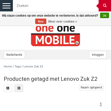
Toggle
navigation
Wij slaan cookies op om onze website te verbeteren. Is dat akkoord?
Ja
Nee
Meer over cookies »
Nederlands
Inloggen
Home
/
Tags
/
Lenovo Zuk Z2
Producten getagd met Lenovo Zuk Z2
Naam oplopend
1