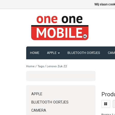
Wij slaan coo
HOME
APPLE
BLUETOOTH OORTJES
CAM
Home
/
Tags
/
Lenovo Zuk Z2
Prod
APPLE
BLUETOOTH OORTJES
CAMERA
Pagina 1 