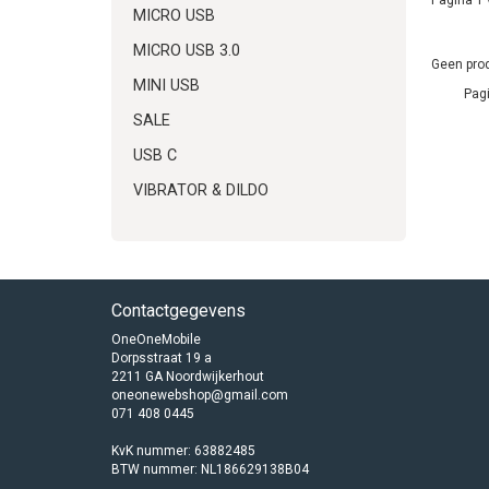
MICRO USB
MICRO USB 3.0
Geen prod
MINI USB
Pagi
SALE
USB C
VIBRATOR & DILDO
Contactgegevens
OneOneMobile
Dorpsstraat 19 a
2211 GA Noordwijkerhout
oneonewebshop@gmail.com
071 408 0445
KvK nummer: 63882485
BTW nummer: NL186629138B04