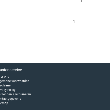
1
1
lantenservice
er ons
lgemene voorwaarden
sclaimer
ivacy Policy
rzenden & retourneren
ontactgegevens
temap