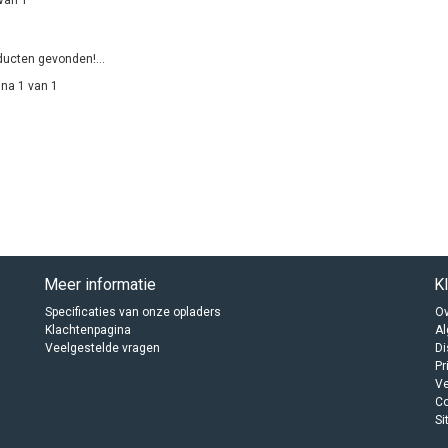
ucten gevonden!...
na 1 van 1
Meer informatie
K
Specificaties van onze opladers
Ov
Klachtenpagina
A
Veelgestelde vragen
Di
Pr
Ve
C
Si