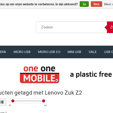
kies op om onze website te verbeteren. Is dat akkoord?
Ja
Nee
Meer 
Z
ERA
MICRO USB
MICRO USB 3.0
MINI USB
SALE
USB 
ucten getagd met Lenovo Zuk Z2
€
0
€
5
van 1